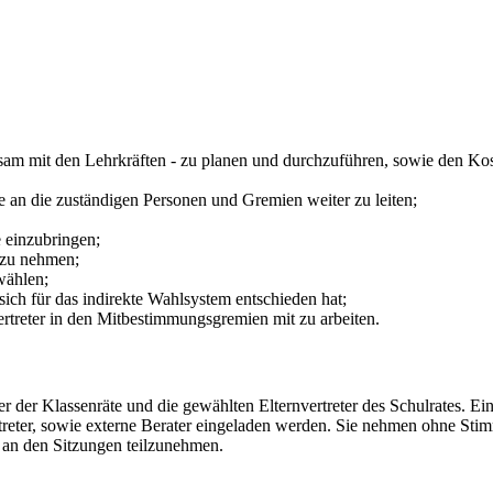
meinsam mit den Lehrkräften - zu planen und durchzuführen, sowie den
 an die zuständigen Personen und Gremien weiter zu leiten;
 einzubringen;
 zu nehmen;
 wählen;
t sich für das indirekte Wahlsystem entschieden hat;
rtreter in den Mitbestimmungsgremien mit zu arbeiten.
r der Klassenräte und die gewählten Elternvertreter des Schulrates. Ein
reter, sowie externe Berater eingeladen werden. Sie nehmen ohne Stimm
t an den Sitzungen teilzunehmen.