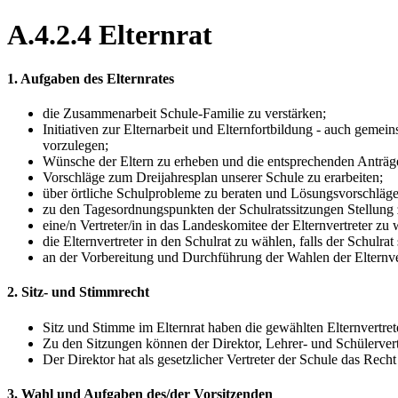
A.4.2.4 Elternrat
1. Aufgaben des Elternrates
die Zusammenarbeit Schule-Familie zu verstärken;
Initiativen zur Elternarbeit und Elternfortbildung - auch ge
vorzulegen;
Wünsche der Eltern zu erheben und die entsprechenden Anträge
Vorschläge zum Dreijahresplan unserer Schule zu erarbeiten;
über örtliche Schulprobleme zu beraten und Lösungsvorschläge
zu den Tagesordnungspunkten der Schulratssitzungen Stellung
eine/n Vertreter/in in das Landeskomitee der Elternvertreter zu
die Elternvertreter in den Schulrat zu wählen, falls der Schulra
an der Vorbereitung und Durchführung der Wahlen der Elternve
2. Sitz- und Stimmrecht
Sitz und Stimme im Elternrat haben die gewählten Elternvertrete
Zu den Sitzungen können der Direktor, Lehrer- und Schülervert
Der Direktor hat als gesetzlicher Vertreter der Schule das Rech
3. Wahl und Aufgaben des/der Vorsitzenden