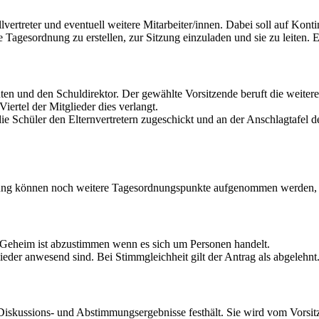
llvertreter und eventuell weitere Mitarbeiter/innen. Dabei soll auf Kont
Tagesordnung zu erstellen, zur Sitzung einzuladen und sie zu leiten. Er
ten und den Schuldirektor. Der gewählte Vorsitzende beruft die weite
iertel der Mitglieder dies verlangt.
 Schüler den Elternvertretern zugeschickt und an der Anschlagtafel der 
zung können noch weitere Tagesordnungspunkte aufgenommen werden, w
 Geheim ist abzustimmen wenn es sich um Personen handelt.
lieder anwesend sind. Bei Stimmgleichheit gilt der Antrag als abgelehnt
e Diskussions- und Abstimmungsergebnisse festhält. Sie wird vom Vorsi