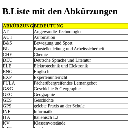
B.Liste mit den Abkürzungen
ABKÜRZUNG
BEDEUTUNG
AT
Angewandte Technologien
AUT
Automation
B&S
Bewegung und Sport
BL
Baustellenleitung und Arbeitssicherheit
CHE
Chemie
DEU
Deutsche Sprache und Literatur
ELE
Elektrotechnik und Elektronik
ENG
Englisch
EXP
Expertenunterricht
FÜLA
Fächerübergreifendes Lernangebot
G&G
Geschichte & Geographie
GEO
Geographie
GES
Geschichte
GPS
gelebte Praxis an der Schule
INF
Informatik
ITA
Italienisch L2
KV
Klassenvorstände