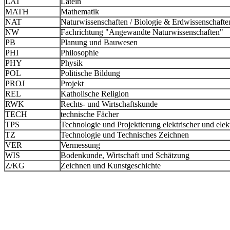
LAT
Latein
MATH
Mathematik
NAT
Naturwissenschaften / Biologie & Erdwissenschafte
NW
Fachrichtung "Angewandte Naturwissenschaften"
PB
Planung und Bauwesen
PHI
Philosophie
PHY
Physik
POL
Politische Bildung
PROJ
Projekt
REL
Katholische Religion
RWK
Rechts- und Wirtschaftskunde
TECH
technische Fächer
TPS
Technologie und Projektierung elektrischer und ele
TZ
Technologie und Technisches Zeichnen
VER
Vermessung
WIS
Bodenkunde, Wirtschaft und Schätzung
Z/KG
Zeichnen und Kunstgeschichte