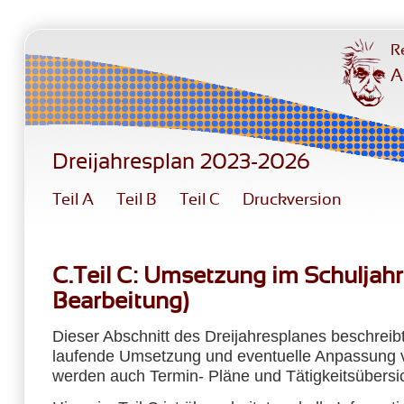
Direkt zum Inhalt
R
A
Dreijahresplan 2023-2026
Teil A
Teil B
Teil C
Druckversion
C.Teil C: Umsetzung im Schuljahr
Bearbeitung)
Dieser Abschnitt des Dreijahresplanes beschreibt
laufende Umsetzung und eventuelle Anpassung vo
werden auch Termin- Pläne und Tätigkeitsübersi