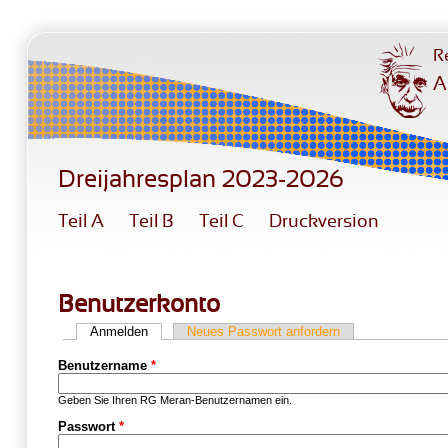
Direkt zum Inhalt
R
A
Dreijahresplan 2023-2026
Teil A
Teil B
Teil C
Druckversion
Benutzerkonto
Anmelden
(aktiver Reiter)
Neues Passwort anfordern
Haupt-Reiter
Benutzername
*
Geben Sie Ihren RG Meran-Benutzernamen ein.
Passwort
*