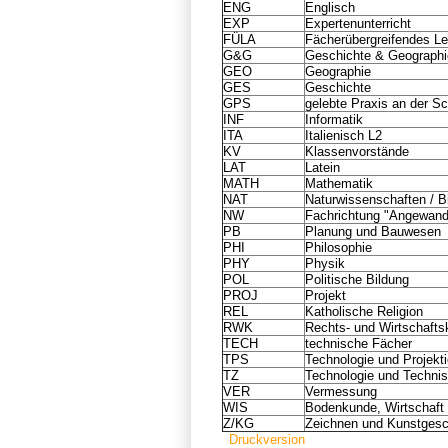
ENG
Englisch
EXP
Expertenunterricht
FÜLA
Fächerübergreifendes L
G&G
Geschichte & Geographi
GEO
Geographie
GES
Geschichte
GPS
gelebte Praxis an der S
INF
Informatik
ITA
Italienisch L2
KV
Klassenvorstände
LAT
Latein
MATH
Mathematik
NAT
Naturwissenschaften / B
NW
Fachrichtung "Angewand
PB
Planung und Bauwesen
PHI
Philosophie
PHY
Physik
POL
Politische Bildung
PROJ
Projekt
REL
Katholische Religion
RWK
Rechts- und Wirtschaft
TECH
technische Fächer
TPS
Technologie und Projekti
TZ
Technologie und Techni
VER
Vermessung
WIS
Bodenkunde, Wirtschaft
Z/KG
Zeichnen und Kunstgesc
Druckversion