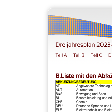
Direkt zum Inhalt
Dreijahresplan 202
Teil A
Teil B
Teil C
D
B.Liste mit den Abk
ABKÜRZUNG
BEDEUTUNG
AT
Angewandte Technologi
AUT
Automation
B&S
Bewegung und Sport
BL
Baustellenleitung und Ar
CHE
Chemie
DEU
Deutsche Sprache und Li
ELE
Elektrotechnik und Elekt