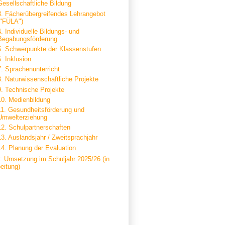
Gesellschaftliche Bildung
3. Fächerübergreifendes Lehrangebot
("FÜLA")
4. Individuelle Bildungs- und
Begabungsförderung
5. Schwerpunkte der Klassenstufen
6. Inklusion
7. Sprachenunterricht
8. Naturwissenschaftliche Projekte
9. Technische Projekte
10. Medienbildung
11. Gesundheitsförderung und
Umwelterziehung
12. Schulpartnerschaften
13. Auslandsjahr / Zweitsprachjahr
14. Planung der Evaluation
C: Umsetzung im Schuljahr 2025/26 (in
eitung)