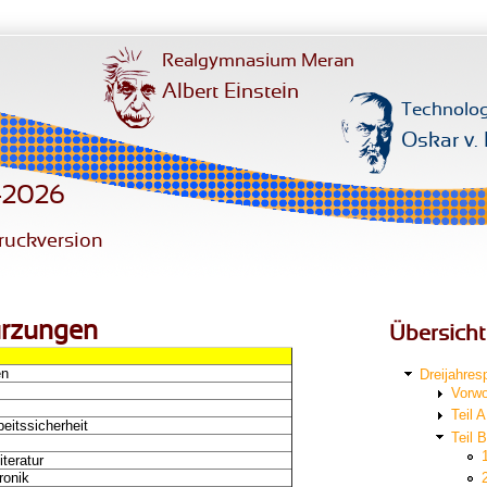
Realgymnasium Meran
Albert Einstein
Technolog
Oskar v. 
3-2026
ruckversion
ürzungen
Übersicht
en
Dreijahres
Vorwo
Teil A
beitssicherheit
Teil 
teratur
ronik